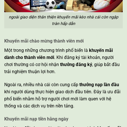
ngoài giao diện thân thiện khuyến mãi kèo nhà cái còn ngập
tràn hấp dẫn
Khuyến mãi chào mừng thành viên mới
Một trong những chương trình phổ biến là
khuyến mãi
dành cho thành viên mới
. Khi đăng ký tài khoản, người
chơi thường có cơ hội nhận
thưởng đăng ký
, giúp bắt đầu
trải nghiệm thuận lợi hơn.
Ngoài ra, nhiều nhà cái còn cung cấp
thưởng nạp lần đầu
khi người dùng thực hiện giao dịch đầu tiên. Đây là ưu đãi
phổ biến nhằm hỗ trợ người chơi mới làm quen với hệ
thống và các dịch vụ trên nền tảng.
Khuyến mãi nạp tiền hằng ngày