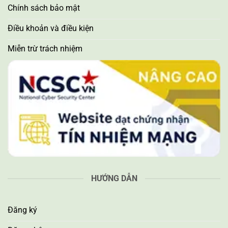
Chính sách bảo mật
Điều khoản và điều kiện
Miễn trừ trách nhiệm
HƯỚNG DẪN
Đăng ký