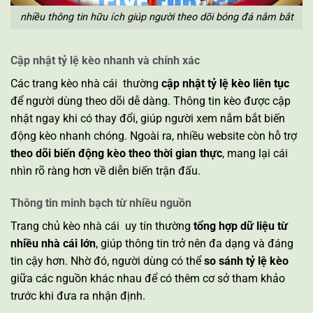
nhiều thông tin hữu ích giúp người theo dõi bóng đá nắm bắt
Cập nhật tỷ lệ kèo nhanh và chính xác
Các trang kèo nhà cái thường
cập nhật tỷ lệ kèo liên tục
để người dùng theo dõi dễ dàng. Thông tin kèo được cập
nhật ngay khi có thay đổi, giúp người xem nắm bắt biến
động kèo nhanh chóng. Ngoài ra, nhiều website còn hỗ trợ
theo dõi biến động kèo theo thời gian thực
, mang lại cái
nhìn rõ ràng hơn về diễn biến trận đấu.
Thông tin minh bạch từ nhiều nguồn
Trang chủ kèo nhà cái uy tín thường
tổng hợp dữ liệu từ
nhiều nhà cái lớn
, giúp thông tin trở nên đa dạng và đáng
tin cậy hơn. Nhờ đó, người dùng có thể
so sánh tỷ lệ kèo
giữa các nguồn khác nhau để có thêm cơ sở tham khảo
trước khi đưa ra nhận định.