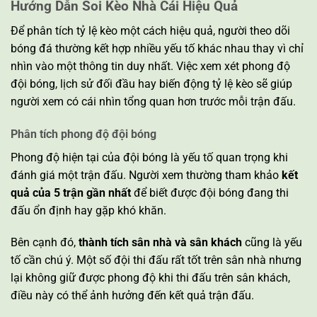
Hướng Dẫn Soi Kèo Nhà Cái Hiệu Quả
Để phân tích tỷ lệ kèo một cách hiệu quả, người theo dõi
bóng đá thường kết hợp nhiều yếu tố khác nhau thay vì chỉ
nhìn vào một thông tin duy nhất. Việc xem xét phong độ
đội bóng, lịch sử đối đầu hay biến động tỷ lệ kèo sẽ giúp
người xem có cái nhìn tổng quan hơn trước mỗi trận đấu.
Phân tích phong độ đội bóng
Phong độ hiện tại của đội bóng là yếu tố quan trọng khi
đánh giá một trận đấu. Người xem thường tham khảo
kết
quả của 5 trận gần nhất
để biết được đội bóng đang thi
đấu ổn định hay gặp khó khăn.
Bên cạnh đó,
thành tích sân nhà và sân khách
cũng là yếu
tố cần chú ý. Một số đội thi đấu rất tốt trên sân nhà nhưng
lại không giữ được phong độ khi thi đấu trên sân khách,
điều này có thể ảnh hưởng đến kết quả trận đấu.