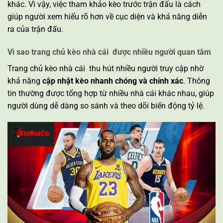
khác. Vì vậy, việc tham khảo kèo trước trận đấu là cách
giúp người xem hiểu rõ hơn về cục diện và khả năng diễn
ra của trận đấu.
Vì sao trang chủ kèo nhà cái được nhiều người quan tâm
Trang chủ kèo nhà cái thu hút nhiều người truy cập nhờ
khả năng
cập nhật kèo nhanh chóng và chính xác
. Thông
tin thường được tổng hợp từ nhiều nhà cái khác nhau, giúp
người dùng dễ dàng so sánh và theo dõi biến động tỷ lệ.