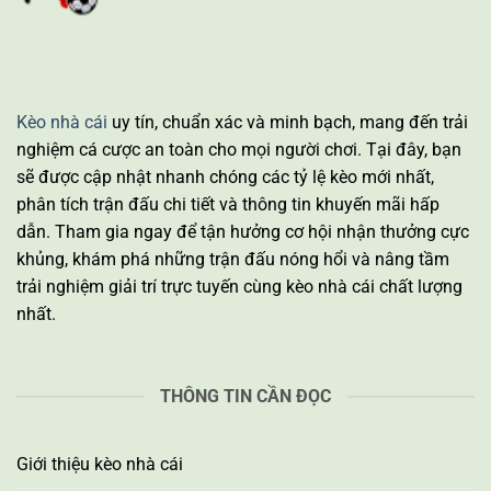
Kèo nhà cái
uy tín, chuẩn xác và minh bạch, mang đến trải
nghiệm cá cược an toàn cho mọi người chơi. Tại đây, bạn
sẽ được cập nhật nhanh chóng các tỷ lệ kèo mới nhất,
phân tích trận đấu chi tiết và thông tin khuyến mãi hấp
dẫn. Tham gia ngay để tận hưởng cơ hội nhận thưởng cực
khủng, khám phá những trận đấu nóng hổi và nâng tầm
trải nghiệm giải trí trực tuyến cùng kèo nhà cái chất lượng
nhất.
THÔNG TIN CẦN ĐỌC
Giới thiệu kèo nhà cái