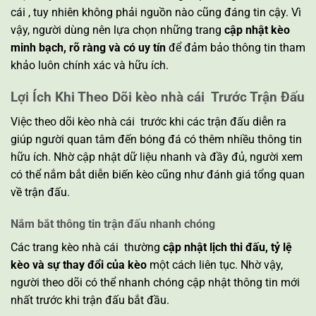
cái , tuy nhiên không phải nguồn nào cũng đáng tin cậy. Vì
vậy, người dùng nên lựa chọn những trang
cập nhật kèo
minh bạch, rõ ràng và có uy tín
để đảm bảo thông tin tham
khảo luôn chính xác và hữu ích.
Lợi Ích Khi Theo Dõi kèo nhà cái Trước Trận Đấu
Việc theo dõi kèo nhà cái trước khi các trận đấu diễn ra
giúp người quan tâm đến bóng đá có thêm nhiều thông tin
hữu ích. Nhờ cập nhật dữ liệu nhanh và đầy đủ, người xem
có thể nắm bắt diễn biến kèo cũng như đánh giá tổng quan
về trận đấu.
Nắm bắt thông tin trận đấu nhanh chóng
Các trang kèo nhà cái thường
cập nhật lịch thi đấu, tỷ lệ
kèo và sự thay đổi của kèo
một cách liên tục. Nhờ vậy,
người theo dõi có thể nhanh chóng cập nhật thông tin mới
nhất trước khi trận đấu bắt đầu.