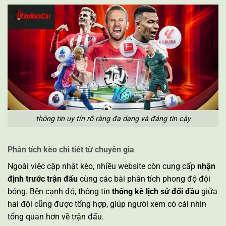
thông tin uy tín rõ ràng đa dạng và đáng tin cậy
Phân tích kèo chi tiết từ chuyên gia
Ngoài việc cập nhật kèo, nhiều website còn cung cấp
nhận
định trước trận đấu
cùng các bài phân tích phong độ đội
bóng. Bên cạnh đó, thông tin
thống kê lịch sử đối đầu
giữa
hai đội cũng được tổng hợp, giúp người xem có cái nhìn
tổng quan hơn về trận đấu.