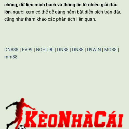
chóng, dữ liệu minh bạch và thông tin từ nhiều giải đấu
lớn
, người xem có thể dễ dàng nắm bắt diễn biến trận đấu
cũng như tham khảo các phân tích liên quan.
DN888
|
EV99
|
NOHU90
|
DN88
|
DN88
|
U9WIN
|
MO88
|
mm88