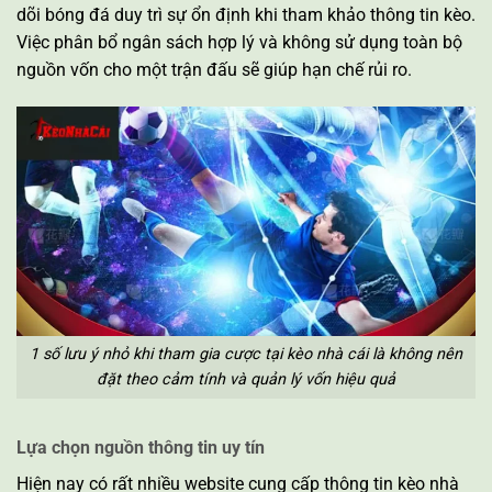
dõi bóng đá duy trì sự ổn định khi tham khảo thông tin kèo.
Việc phân bổ ngân sách hợp lý và không sử dụng toàn bộ
nguồn vốn cho một trận đấu sẽ giúp hạn chế rủi ro.
1 số lưu ý nhỏ khi tham gia cược tại kèo nhà cái là không nên
đặt theo cảm tính và quản lý vốn hiệu quả
Lựa chọn nguồn thông tin uy tín
Hiện nay có rất nhiều website cung cấp thông tin kèo nhà