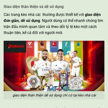
Giao diện thân thiện và dễ sử dụng
Các trang kèo nhà cái thường được thiết kế với
giao diện
đơn giản, dễ sử dụng
. Người dùng có thể nhanh chóng tìm
trận đấu mình quan tâm và theo dõi tỷ lệ kèo một cách
thuận tiện, kể cả đối với người mới.
giao diện thân thiện dễ sử dụng chỉ có tại kèo nhà cái