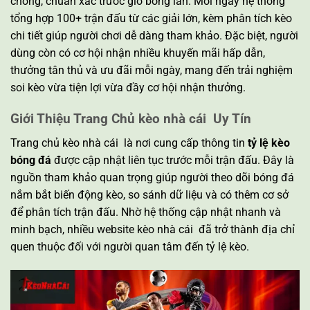
chóng, chuẩn xác trước giờ bóng lăn. Mỗi ngày hệ thống
tổng hợp 100+ trận đấu từ các giải lớn, kèm phân tích kèo
chi tiết giúp người chơi dễ dàng tham khảo. Đặc biệt, người
dùng còn có cơ hội nhận nhiều khuyến mãi hấp dẫn,
thưởng tân thủ và ưu đãi mỗi ngày, mang đến trải nghiệm
soi kèo vừa tiện lợi vừa đầy cơ hội nhận thưởng.
Giới Thiệu Trang Chủ kèo nhà cái Uy Tín
Trang chủ kèo nhà cái là nơi cung cấp thông tin
tỷ lệ kèo
bóng đá
được cập nhật liên tục trước mỗi trận đấu. Đây là
nguồn tham khảo quan trọng giúp người theo dõi bóng đá
nắm bắt biến động kèo, so sánh dữ liệu và có thêm cơ sở
để phân tích trận đấu. Nhờ hệ thống cập nhật nhanh và
minh bạch, nhiều website kèo nhà cái đã trở thành địa chỉ
quen thuộc đối với người quan tâm đến tỷ lệ kèo.